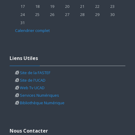
Aucun événement, lundi 17 août
Aucun événement, mardi 18 août
Aucun événement, mercredi 19 août
Aucun événement, jeudi 20 août
Aucun événement, vendredi 2
Aucun événement, sa
Aucun événem
17
18
19
20
21
22
23
Aucun événement, lundi 24 août
Aucun événement, mardi 25 août
Aucun événement, mercredi 26 août
Aucun événement, jeudi 27 août
Aucun événement, vendredi 2
Aucun événement, sa
Aucun événem
24
25
26
27
28
29
30
Aucun événement, lundi 31 août
31
Calendrier complet
Passer Liens Utiles
Liens Utiles
Site de la FASTEF
Site de l'UCAD
Web Tv UCAD
Services Numériques
Bibliothèque Numérique
Passer Nous Contacter
Nous Contacter