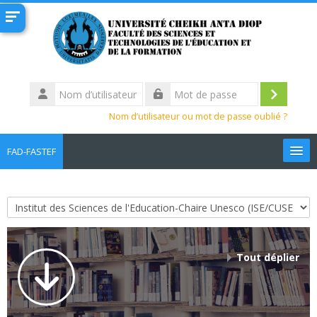
Passer au contenu principal
Nom
d’utilisateur
Connexi
Mot
Nom d’utilisateur ou mot de passe oublié ?
de
passe
FAD-FASTEF
Français ‎(fr)‎
Rechercher
Catégories de cours
des
Env
cours
Tout déplier