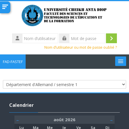
Passer au contenu principal
Nom
d’utilisateur
Connexi
Mot
Nom d’utilisateur ou mot de passe oublié ?
de
passe
FAD-FASTEF
Français ‎(fr)‎
Rechercher
Catégories de cours
des
Env
Passer Calendrier
cours
Calendrier
août 2026
←
→
Lundi
Mardi
Mercredi
Jeudi
Vendredi
Samedi
Dimanche
Lu
Ma
Me
Je
Ve
Sa
Di