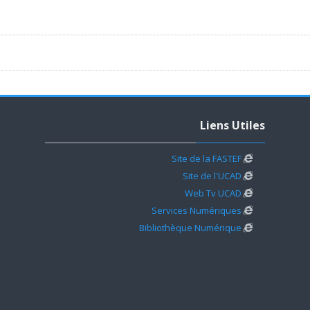
تجاوز Liens Utiles
Liens Utiles
Site de la FASTEF
Site de l'UCAD
Web Tv UCAD
طس
Services Numériques
طس
Bibliothèque Numérique
س
س
س