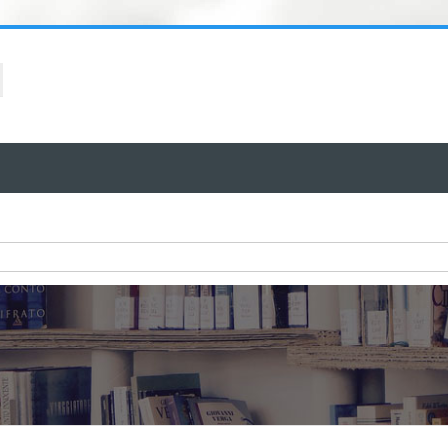
ا
ا
ك
ا