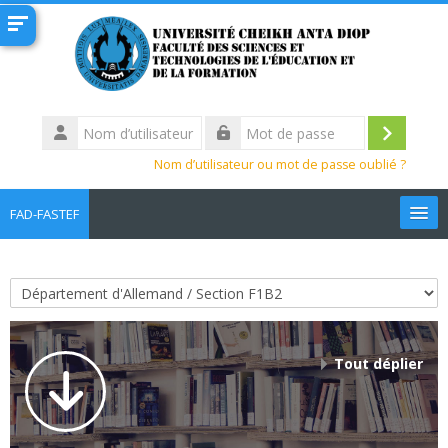
Passer au contenu principal
Nom
d’utilisateur
Connexi
Mot
Nom d’utilisateur ou mot de passe oublié ?
de
passe
FAD-FASTEF
Français ‎(fr)‎
Rechercher
Catégories de cours
des
Env
cours
Tout déplier