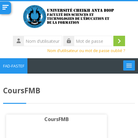
Passer au contenu principal
Nom
d’utilisateur
Connexi
Mot
Nom d’utilisateur ou mot de passe oublié ?
de
passe
FAD-FASTEF
Français ‎(fr)‎
CoursFMB
Rechercher
des
Env
cours
CoursFMB