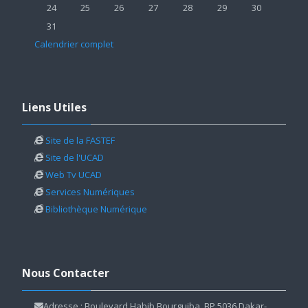
Aucun événement, lundi 24 août
Aucun événement, mardi 25 août
Aucun événement, mercredi 26 août
Aucun événement, jeudi 27 août
Aucun événement, vendredi 2
Aucun événement, sa
Aucun événem
24
25
26
27
28
29
30
Aucun événement, lundi 31 août
31
Calendrier complet
Passer Liens Utiles
Liens Utiles
Site de la FASTEF
Site de l'UCAD
Web Tv UCAD
Services Numériques
Bibliothèque Numérique
Passer Nous Contacter
Nous Contacter
Adresse : Boulevard Habib Bourguiba, BP 5036 Dakar-