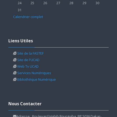
Aucun événement, lundi 24 août
Aucun événement, mardi 25 août
Aucun événement, mercredi 26 août
Aucun événement, jeudi 27 août
Aucun événement, vendredi 2
Aucun événement, sa
Aucun événem
24
25
26
27
28
29
30
Aucun événement, lundi 31 août
31
Calendrier complet
Passer Liens Utiles
Liens Utiles
Site de la FASTEF
Site de l'UCAD
Web Tv UCAD
Services Numériques
Bibliothèque Numérique
Passer Nous Contacter
Nous Contacter
Adresse : Boulevard Habib Bourguiba, BP 5036 Dakar-