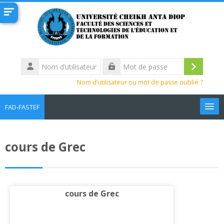
Passer au contenu principal
Nom
d’utilisateur
Connexi
Mot
Nom d’utilisateur ou mot de passe oublié ?
de
passe
FAD-FASTEF
Français ‎(fr)‎
cours de Grec
Rechercher
des
Env
cours
cours de Grec