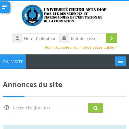
Passer au contenu principal
Nom
d’utilisateur
Connexi
Mot
Nom d’utilisateur ou mot de passe oublié ?
de
passe
FAD-FASTEF
Français ‎(fr)‎
Annonces du site
Rechercher
des
Env
cours
Recherche (forums)
Recherche (forum