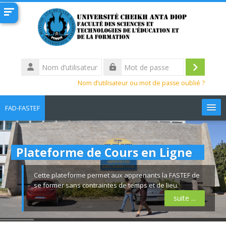
Passer au contenu principal
Nom
d’utilisateur
Connexi
Mot
Nom d’utilisateur ou mot de passe oublié ?
de
passe
FAD-FASTEF
Français ‎(fr)‎
Plateforme de Cours en Ligne
Rechercher
des
Env
cours
Cette plateforme permet aux apprenants la FASTEF de
se former sans contraintes de temps et de lieu.
suite ...