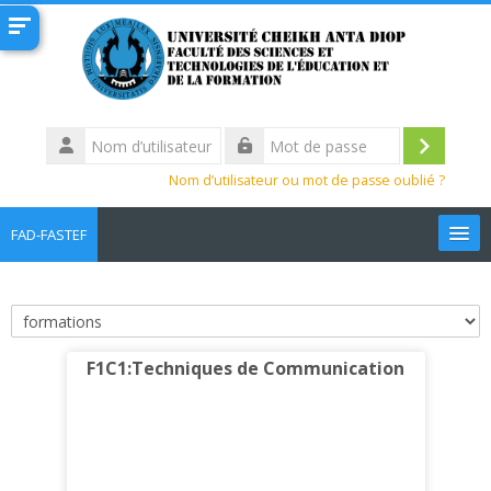
Passer au contenu principal
Nom
d’utilisateur
Connexi
Mot
Nom d’utilisateur ou mot de passe oublié ?
de
passe
FAD-FASTEF
Français ‎(fr)‎
Rechercher
Catégories de cours
des
Env
F1C1:Techniques de Communication
cours