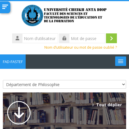
Passer au contenu principal
Nom
d’utilisateur
Connexi
Mot
Nom d’utilisateur ou mot de passe oublié ?
de
passe
FAD-FASTEF
Français ‎(fr)‎
Rechercher
Catégories de cours
des
Env
cours
Tout déplier