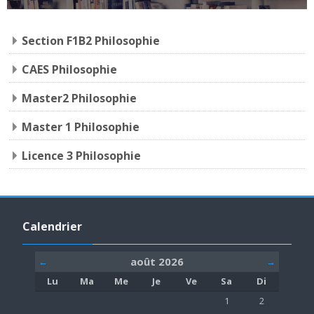
Section F1B2 Philosophie
CAES Philosophie
Master2 Philosophie
Master 1 Philosophie
Licence 3 Philosophie
Passer Calendrier
Calendrier
août 2026
←
→
Lundi
Mardi
Mercredi
Jeudi
Vendredi
Samedi
Dimanche
Lu
Ma
Me
Je
Ve
Sa
Di
Aucun événement, sa
Aucun événe
1
2