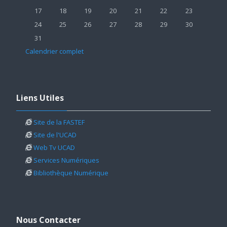
Aucun événement, lundi 17 août
Aucun événement, mardi 18 août
Aucun événement, mercredi 19 août
Aucun événement, jeudi 20 août
Aucun événement, vendredi 2
Aucun événement, sa
Aucun événem
17
18
19
20
21
22
23
Aucun événement, lundi 24 août
Aucun événement, mardi 25 août
Aucun événement, mercredi 26 août
Aucun événement, jeudi 27 août
Aucun événement, vendredi 2
Aucun événement, sa
Aucun événem
24
25
26
27
28
29
30
Aucun événement, lundi 31 août
31
Calendrier complet
Passer Liens Utiles
Liens Utiles
Site de la FASTEF
Site de l'UCAD
Web Tv UCAD
Services Numériques
Bibliothèque Numérique
Passer Nous Contacter
Nous Contacter