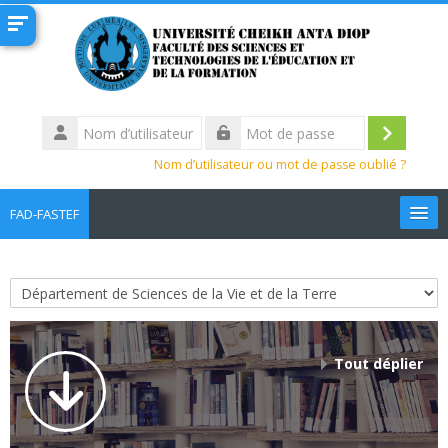
Passer au contenu principal
Nom
d’utilisateur
Connexi
Mot
Nom d’utilisateur ou mot de passe oublié ?
de
passe
FAD-FASTEF
Français ‎(fr)‎
Rechercher
Catégories de cours
des
Env
cours
Tout déplier