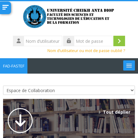
Passer au contenu principal
Nom
d’utilisateur
Connexi
Mot
Nom d’utilisateur ou mot de passe oublié ?
de
passe
FAD-FASTEF
Français ‎(fr)‎
Rechercher
Catégories de cours
des
Env
cours
Tout déplier