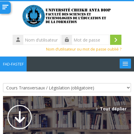
Passer au contenu principal
Nom
d’utilisateur
Connexi
Mot
Nom d’utilisateur ou mot de passe oublié ?
de
passe
FAD-FASTEF
Français ‎(fr)‎
Rechercher
Catégories de cours
des
Env
cours
Tout déplier