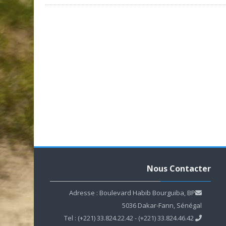
تجاوز Nous Contacter
Nous Contacter
Adresse : Boulevard Habib Bourguiba, BP
5036 Dakar-Fann, Sénégal
Tel : (+221) 33.824.22.42 - (+221) 33.824.46.42