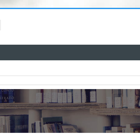
ا
ا
ك
ا